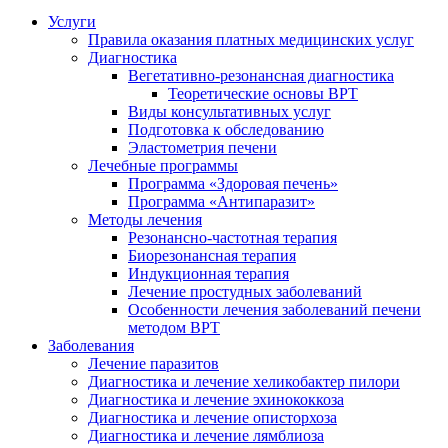
Услуги
Правила оказания платных медицинских услуг
Диагностика
Вегетативно-резонансная диагностика
Теоретические основы ВРТ
Виды консультативных услуг
Подготовка к обследованию
Эластометрия печени
Лечебные программы
Программа «Здоровая печень»
Программа «Антипаразит»
Методы лечения
Резонансно-частотная терапия
Биорезонансная терапия
Индукционная терапия
Лечение простудных заболеваний
Особенности лечения заболеваний печени
методом ВРТ
Заболевания
Лечение паразитов
Диагностика и лечение хеликобактер пилори
Диагностика и лечение эхинококкоза
Диагностика и лечение описторхоза
Диагностика и лечение лямблиоза