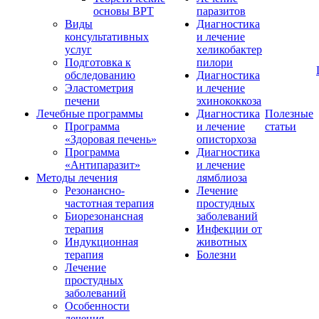
основы ВРТ
паразитов
Виды
Диагностика
консультативных
и лечение
услуг
хеликобактер
Подготовка к
пилори
обследованию
Диагностика
Эластометрия
и лечение
печени
эхинококкоза
Лечебные программы
Диагностика
Полезные
Программа
и лечение
статьи
«Здоровая печень»
описторхоза
Программа
Диагностика
«Антипаразит»
и лечение
Методы лечения
лямблиоза
Резонансно-
Лечение
частотная терапия
простудных
Биорезонансная
заболеваний
терапия
Инфекции от
Индукционная
животных
терапия
Болезни
Лечение
простудных
заболеваний
Особенности
лечения