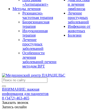
«Антипаразит»
и лечение
Методы лечения
лямблиоза
Резонансно-
Лечение
частотная терапия
простудных
Биорезонансная
заболеваний
терапия
Инфекции от
Индукционная
животных
терапия
Болезни
Лечение
простудных
заболеваний
Особенности
лечения
заболеваний печени
методом ВРТ
ВНИМАНИЕ: важная
информация для пациентов
8 (3472) 463-465
Заказать звонок
Запись онлайн