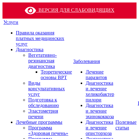
ВЕРСИЯ ДЛЯ СЛАБОВИДЯЩИХ
Услуги
Правила оказания
платных медицинских
услуг
Диагностика
Вегетативно-
резонансная
Заболевания
диагностика
Теоретические
Лечение
основы ВРТ
паразитов
Виды
Диагностика
консультативных
и лечение
услуг
хеликобактер
Подготовка к
пилори
обследованию
Диагностика
Эластометрия
и лечение
печени
эхинококкоза
Лечебные программы
Диагностика
Полезные
Программа
и лечение
статьи
«Здоровая печень»
описторхоза
Программа
Диагностика