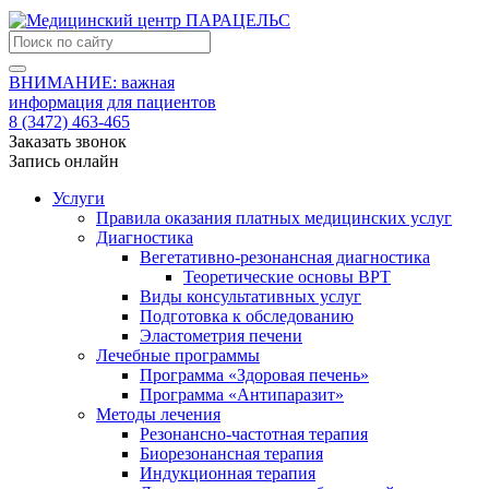
ВНИМАНИЕ: важная
информация для пациентов
8 (3472) 463-465
Заказать звонок
Запись онлайн
Услуги
Правила оказания платных медицинских услуг
Диагностика
Вегетативно-резонансная диагностика
Теоретические основы ВРТ
Виды консультативных услуг
Подготовка к обследованию
Эластометрия печени
Лечебные программы
Программа «Здоровая печень»
Программа «Антипаразит»
Методы лечения
Резонансно-частотная терапия
Биорезонансная терапия
Индукционная терапия