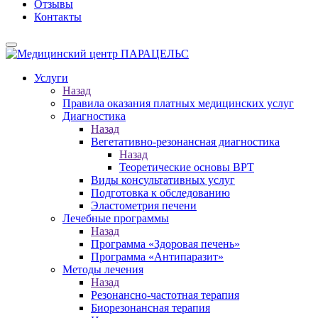
Отзывы
Контакты
Услуги
Назад
Правила оказания платных медицинских услуг
Диагностика
Назад
Вегетативно-резонансная диагностика
Назад
Теоретические основы ВРТ
Виды консультативных услуг
Подготовка к обследованию
Эластометрия печени
Лечебные программы
Назад
Программа «Здоровая печень»
Программа «Антипаразит»
Методы лечения
Назад
Резонансно-частотная терапия
Биорезонансная терапия