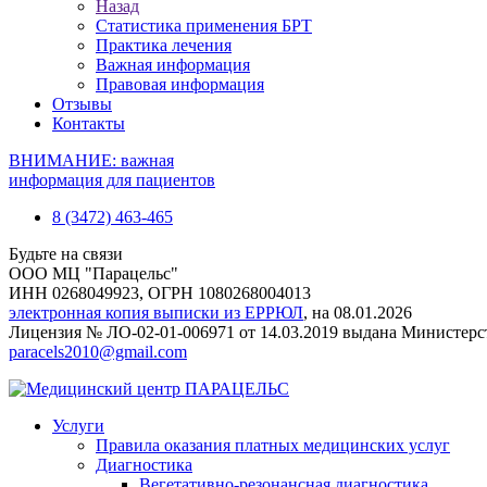
Назад
Статистика применения БРТ
Практика лечения
Важная информация
Правовая информация
Отзывы
Контакты
ВНИМАНИЕ: важная
информация для пациентов
8 (3472) 463-465
Будьте на связи
ООО МЦ "Парацельс"
ИНН 0268049923, ОГРН 1080268004013
электронная копия выписки из ЕРРЮЛ
, на 08.01.2026
Лицензия № ЛО-02-01-006971 от 14.03.2019 выдана Министер
paracels2010@gmail.com
Услуги
Правила оказания платных медицинских услуг
Диагностика
Вегетативно-резонансная диагностика