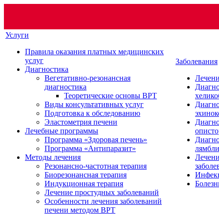
Услуги
Правила оказания платных медицинских
услуг
Заболевания
Диагностика
Вегетативно-резонансная
Лечени
диагностика
Диагно
Теоретические основы ВРТ
хелико
Виды консультативных услуг
Диагно
Подготовка к обследованию
эхинок
Эластометрия печени
Диагно
Лечебные программы
описто
Программа «Здоровая печень»
Диагно
Программа «Антипаразит»
лямбли
Методы лечения
Лечени
Резонансно-частотная терапия
заболе
Биорезонансная терапия
Инфек
Индукционная терапия
Болезн
Лечение простудных заболеваний
Особенности лечения заболеваний
печени методом ВРТ