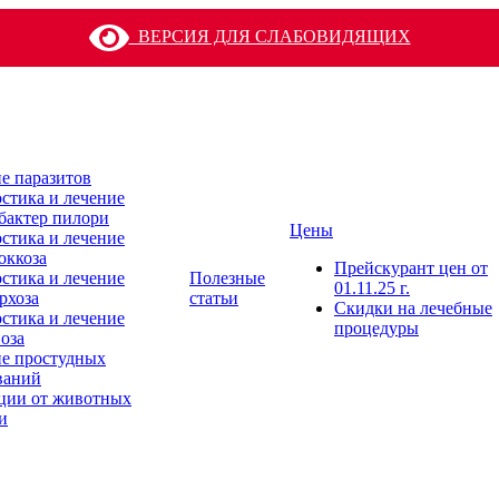
ВЕРСИЯ ДЛЯ СЛАБОВИДЯЩИХ
е паразитов
стика и лечение
бактер пилори
Цены
стика и лечение
оккоза
Прейскурант цен от
стика и лечение
Полезные
01.11.25 г.
рхоза
статьи
Скидки на лечебные
стика и лечение
процедуры
оза
е простудных
ваний
ции от животных
и