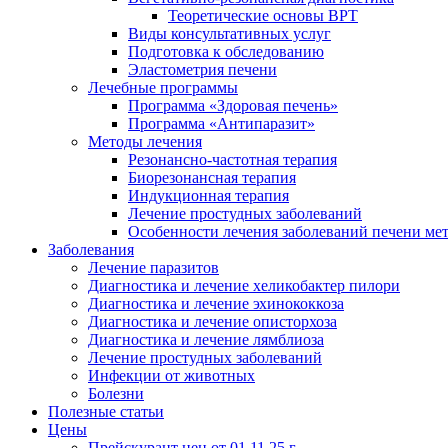
Теоретические основы ВРТ
Виды консультативных услуг
Подготовка к обследованию
Эластометрия печени
Лечебные программы
Программа «Здоровая печень»
Программа «Антипаразит»
Методы лечения
Резонансно-частотная терапия
Биорезонансная терапия
Индукционная терапия
Лечение простудных заболеваний
Особенности лечения заболеваний печени ме
Заболевания
Лечение паразитов
Диагностика и лечение хеликобактер пилори
Диагностика и лечение эхинококкоза
Диагностика и лечение описторхоза
Диагностика и лечение лямблиоза
Лечение простудных заболеваний
Инфекции от животных
Болезни
Полезные статьи
Цены
Прейскурант цен от 01.11.25 г.