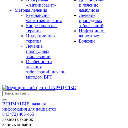
«Антипаразит»
и лечение
Методы лечения
лямблиоза
Резонансно-
Лечение
частотная терапия
простудных
Биорезонансная
заболеваний
терапия
Инфекции от
Индукционная
животных
терапия
Болезни
Лечение
простудных
заболеваний
Особенности
лечения
заболеваний печени
методом ВРТ
ВНИМАНИЕ: важная
информация для пациентов
8 (3472) 463-465
Заказать звонок
Запись онлайн