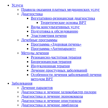
Услуги
Правила оказания платных медицинских услуг
Диагностика
Вегетативно-резонансная диагностика
Теоретические основы ВРТ
Виды консультативных услуг
Подготовка к обследованию
Эластометрия печени
Лечебные программы
Программа «Здоровая печень»
Программа «Антипаразит»
Методы лечения
Резонансно-частотная терапия
Биорезонансная терапия
Индукционная терапия
Лечение простудных заболеваний
Особенности лечения заболеваний печени
методом ВРТ
Заболевания
Лечение паразитов
Диагностика и лечение хеликобактер пилори
Диагностика и лечение эхинококкоза
Диагностика и лечение описторхоза
Диагностика и лечение лямблиоза