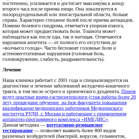
постепенно, усиливается и достигает максимума к концу
второго часа после приема пищи. Она локализуется в
пилородуоденальной или эпигастральной области, больше
справа. Характерно стихание болей после приема антацидов.
Помимо болевого синдрома, отмечается упорная изжога,
которая может предшествовать боли. Тошнота может
наблюдаться как после еды, так и натощак. Отмечаются
нарушения аппетита — от полного его отсутствия до
«волчьего голода». Часто беспокоят головные боли и
астеновегетативные нарушения (головная боль,
головокружение, слабость, раздражительность).
Лечение
Наша клиника работает с 2001 года и специализируется на
диагностике и лечении заболеваний желудочно-кишечного
тракта, в том числе острого и хронического дуоденита.
Прием
ведут опытные врачи-гастроэнтерологи (стаж работы более 20
лет), прошедшие обучение на базе факультета повышения
квалификации медицинских работников Медицинского
института РУДН, г. Москва и работающие с применением
аппаратно-программного комплекса «ИМЕДИС»
.
Данная методика —
вегетативно-резонансное
тестирование
— позволяет выявить более 800 видов
различных возбудителей (бактерий, вирусов, гельминтов,