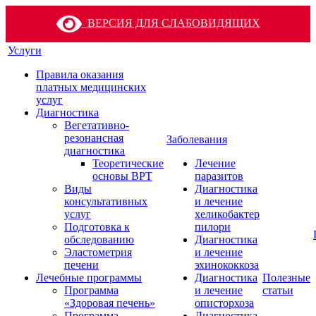
ВЕРСИЯ ДЛЯ СЛАБОВИДЯЩИХ
Услуги
Правила оказания
платных медицинских
услуг
Диагностика
Вегетативно-
резонансная
Заболевания
диагностика
Теоретические
Лечение
основы ВРТ
паразитов
Виды
Диагностика
консультативных
и лечение
услуг
хеликобактер
Подготовка к
пилори
обследованию
Диагностика
Эластометрия
и лечение
печени
эхинококкоза
Лечебные программы
Диагностика
Полезные
Программа
и лечение
статьи
«Здоровая печень»
описторхоза
Программа
Диагностика