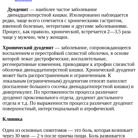
Дуоденит
— наиболее частое заболевание
двенадцатиперстной кишки. Изолированно наблюдается
редко, чаще всего сочетается с хроническими гастритом,
язвенной болезнью, энтеритами и другими заболеваниями.
Процесс, как правило, хронический, встречается 2—3,5 раза
чаще у мужчин, чем у женщин.
Хронический дуоденит
— заболевание, сопровождающееся
воспалением и перестройкой слизистой оболочки, в основе
которой лежат дистрофические, воспалительные,
регенеративные изменения, приводящие к атрофии слизистой
оболочки двенадцатиперстной кишки. Хронический дуоденит
может быть распространенным и ограниченным. К
локальным (ограниченным) дуоденитам относят папиллит
(воспаление большого сосочка двенадцатиперстной кишки) и
дивертикулит. По протяженности процесса различают
дуоденит проксимального отдела, дуоденит дистального
отдела и т.д. По выраженности процесса различают дуоденит
поверхностный, интерстициальный и атрофический.
Клиника
Один из основных симптомов — это боль, которая возникает
через 30 мин — 2 ч после приема пищи. Боль развивается