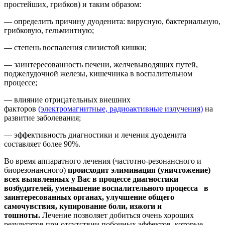
простейших, грибков) и таким образом:
— определить причину дуоденита: вирусную, бактериальную,
грибковую, гельминтную;
— степень воспаления слизистой кишки;
— заинтересованность печени, желчевыводящих путей,
поджелудочной железы, кишечника в воспалительном
процессе;
— влияние отрицательных внешних
факторов
(электромагнитные, радиоактивные излучения)
на
развитие заболевания;
— эффективность диагностики и лечения дуоденита
составляет более 90%.
Во время аппаратного лечения (частотно-резонансного и
биорезонансного)
происходит элиминация (уничтожение)
всех выявленных у Вас в процессе диагностики
возбудителей, уменьшение воспалительного процесса в
заинтересованных органах, улучшение общего
самочувствия, купирование боли, изжоги и
тошноты.
Лечение позволяет добиться очень хороших
результатов при отсутствии побочных эффектов, которые